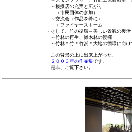
～スタンプラリー、竹細工体験教室、
～模擬店の充実と広がり
（市民団体の参加）
～交流会（作品を肴に）
＋ファイヤーストーム
・そして、竹の循環～美しい景観の復活
～竹林の再生、雑木林の復権
～竹林＊竹＊竹炭＊大地の循環に向け
この背景の上に出来上がった、
２００３年の作品集
です。
是非、ご覧下さい。