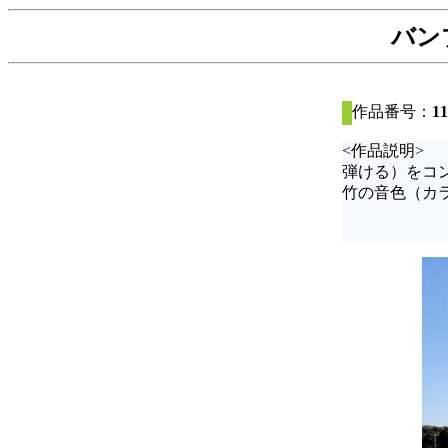
バン
作品番号：
11
<作品説明>
弾ける）をコ
竹の音色（カ