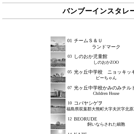
バンブーインスタレーシ
01
チームＳ＆Ｕ
ランドマーク
しのおか児童館
03
しのおかZOO
光ヶ丘中学校 ニョッキッ
05
ピーちゃん
光ヶ丘中学校かみのみチル
07
Children House
コバヤシゲヲ
10
福島県双葉郡大熊町大字夫沢字北原2
BEORUDE
12
飼いならされた細胞